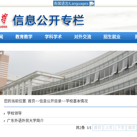
各国语言/Languages
英语/English
法语/Français
俄语/Русский
阿拉伯语/العربية
闻
教育教学
学科学术
对外交流
招生就业
西班牙语/Español
德语/Deutsch
日语/日本語
印尼-马来/Indonesia
朝鲜语/한국어
意大利语/Italiano
葡萄牙/Português
印地语/हिन्दी
您的当前位置:
首页
>>
信息公开目录
>>
学校基本情况
泰语/Việtไทย
学校领导
越南语/Tiếng
广东外语外贸大学简介
共2条 1/1
首页
上页
下页
尾页